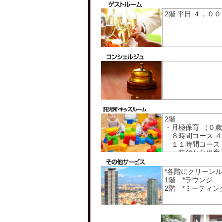
2階 平日 ４，０
2階
・月極保育 （０
８時間コース ４
１１時間コース 
・一時預かり保育
１，２００／１Ｈ
・家庭保育（ベビ
*各階にクリーン
1階 *ラウンジ
2階 *ミーティ