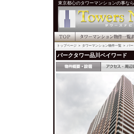
東京都心のタワーマンションの事な
トップページ
>
タワーマンション物件一覧
> パ
パークタワー品川ベイワード