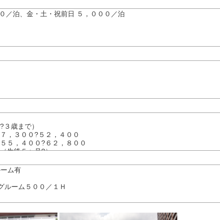
００／泊、金・土・祝前日 ５，０００／泊
歳?３歳まで）
７，３００?５２，４００
５５，４００?６２，８００
 （生後５ヶ月?）
 （８：００?１９：３０ 月?金・第１、３土曜日）
ーシッターサービスなど）
ルーム有
ングルーム５００／１Ｈ