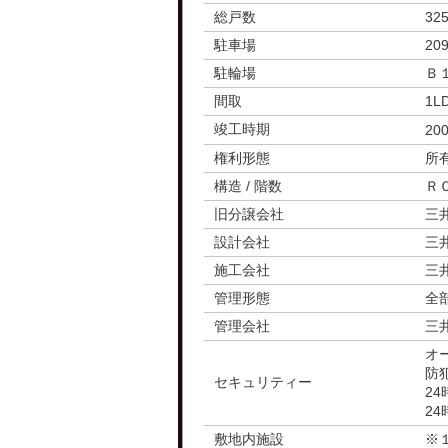
総戸数
32
駐車場
20
駐輪場
Ｂ
間取
1L
竣工時期
20
権利形態
所
構造 / 階数
Ｒ
旧分譲会社
三
設計会社
三
施工会社
三
管理形態
全
管理会社
三
オ
防
セキュリティー
2
2
敷地内施設
※