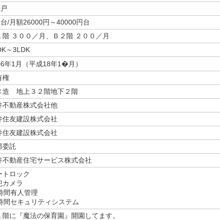
5戸
9台/月額26000円～40000円台
１階 ３００／月、Ｂ２階 ２００／月
DK～3LDK
06年1月（平成18年1�月）
有権
Ｃ造 地上３２階地下２階
井不動産株式会社他
井住友建設株式会社
井住友建設株式会社
部委託
井不動産住宅サービス株式会社
ートロック
犯カメラ
4時間有人管理
4時間セキュリティシステム
１階に『魔法の保育園』開園してます。