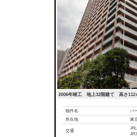
2006年竣工 地上32階建て 高さ112
物件名
パ
所在地
東
J
交通
J