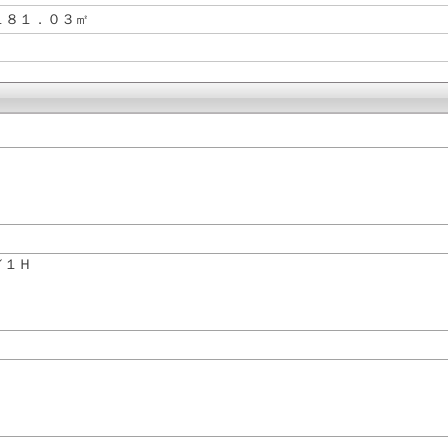
１８１．０３㎡
／１Ｈ