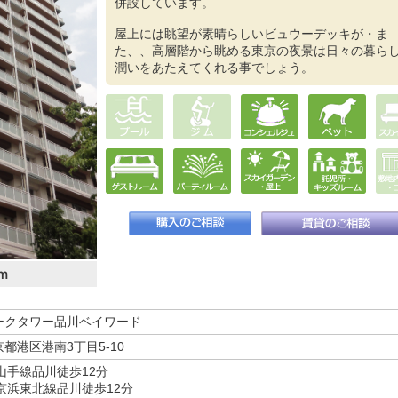
併設しています。
屋上には眺望が素晴らしいビュウーデッキが・ま
た、、高層階から眺める東京の夜景は日々の暮ら
潤いをあたえてくれる事でしょう。
ｍ
ークタワー品川ベイワード
京都港区港南3丁目5-10
R山手線品川徒歩12分
R京浜東北線品川徒歩12分