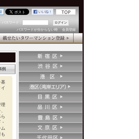
パスワード：
パスワードが分からない時
会員登録
を基
タイ
管理
を、
暮ら
下・
ーム
所も