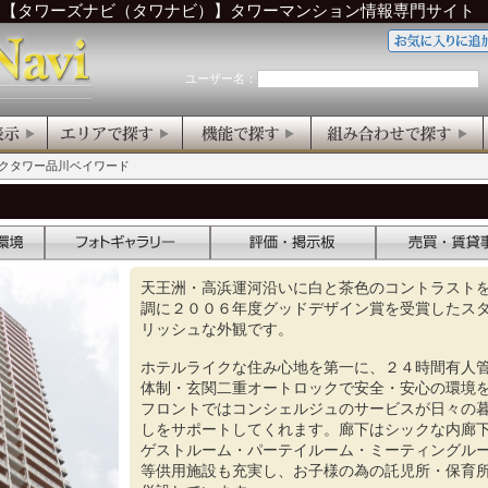
ら【タワーズナビ（タワナビ）】タワーマンション情報専門サイト
ユーザー名：
ークタワー品川ベイワード
天王洲・高浜運河沿いに白と茶色のコントラスト
調に２００６年度グッドデザイン賞を受賞したス
リッシュな外観です。
ホテルライクな住み心地を第一に、２４時間有人
体制・玄関二重オートロックで安全・安心の環境
フロントではコンシェルジュのサービスが日々の
しをサポートしてくれます。廊下はシックな内廊
ゲストルーム・パーテイルーム・ミーティングル
等供用施設も充実し、お子様の為の託児所・保育