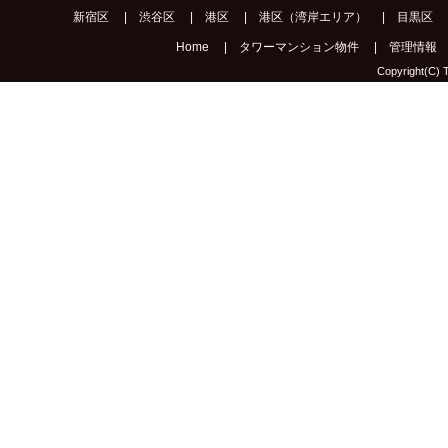
新宿区
|
渋谷区
|
港区
|
港区（湾岸エリア）
|
目黒区
Home
|
タワーマンション物件
|
管理情報
Copyright(C) T