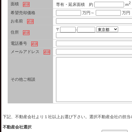
2
面積
専有・延床面積 約
m
必須
希望売却価格
万円～
万円
お名前
必須
〒
-
住所
必須
電話番号
必須
メールアドレス
必須
その他ご相談
下記、不動産会社より１社以上お選び下さい。選択不動産会社の担当
不動産会社選択