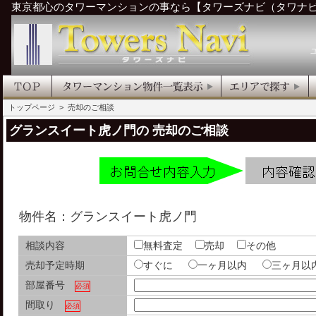
東京都心のタワーマンションの事なら【タワーズナビ（タワナ
トップページ
> 売却のご相談
グランスイート虎ノ門の 売却のご相談
物件名：グランスイート虎ノ門
相談内容
無料査定
売却
その他
売却予定時期
すぐに
一ヶ月以内
三ヶ月
部屋番号
必須
間取り
必須