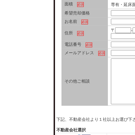
面積
専有・延床
必須
希望売却価格
お名前
必須
〒
-
住所
必須
電話番号
必須
メールアドレス
必須
その他ご相談
下記、不動産会社より１社以上お選び下
不動産会社選択