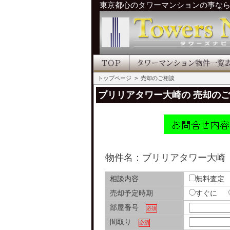
東京都心のタワーマンションの事な
トップページ
> 売却のご相談
ブリリアタワー大崎の 売却の
物件名：ブリリアタワー大崎
相談内容
無料査定
売却予定時期
すぐに
部屋番号
必須
間取り
必須