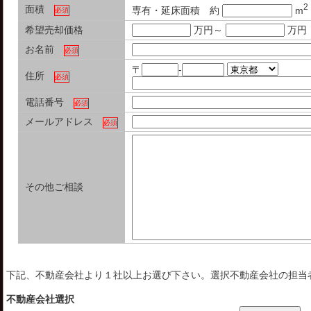
2
面積
専有・延床面積 約
m
必須
希望売却価格
万円～
万円
お名前
必須
〒
-
住所
必須
電話番号
必須
メールアドレス
必須
その他ご相談
下記、不動産会社より１社以上お選び下さい。選択不動産会社の担当
不動産会社選択