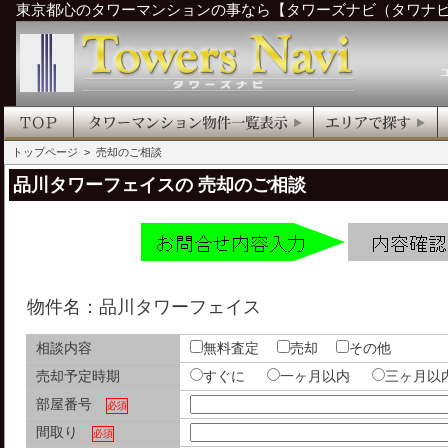
東京都心のタワーマンションの事なら【タワーズナビ（タワナ
トップページ
> 売却のご相談
品川タワーフェイスの 売却のご相談
物件名：品川タワーフェイス
相談内容
無料査定
売却
その他
売却予定時期
すぐに
一ヶ月以内
三ヶ月
部屋番号
必須
間取り
必須