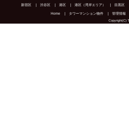
新宿区
|
渋谷区
|
港区
|
港区（湾岸エリア）
|
目黒区
Home
|
タワーマンション物件
|
管理情報
Copyright(C) T