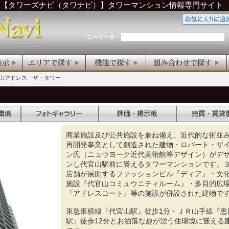
ら【タワーズナビ（タワナビ）】タワーマンション情報専門サイト
ユーザー名：
官山アドレス ザ・タワー
商業施設及び公共施設を兼ね備え、近代的な街並
再開発事業として創造された建物・ロバート・ザ
ン氏（ニュウヨーク近代美術館等デザイン）がデ
ンし代官山駅前に聳えるタワーマンションです。
店舗が展開するファッションビル『ディア』・文
施設『代官山コミュウニティルーム』・多目的広
『アドレスコート』等の施設が併設された建物で
東急東横線『代官山駅』徒歩1分・ＪＲ山手線『恵
駅』徒歩12分とお洒落な趣が漂う住環境に聳える