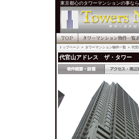
東京都心のタワーマンションの事な
トップページ
>
タワーマンション物件一覧
> 代
代官山アドレス ザ・タワー