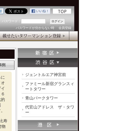
パスワード：
パスワードが分からない時
会員登録
ジェントルエア神宮前
みに
イオ
ファミール新宿グランスィ
ザイ
ートタワー
３６
青山パークタワー
化的
場
代官山アドレス ザ・タワ
す。
ー
比寿
建物