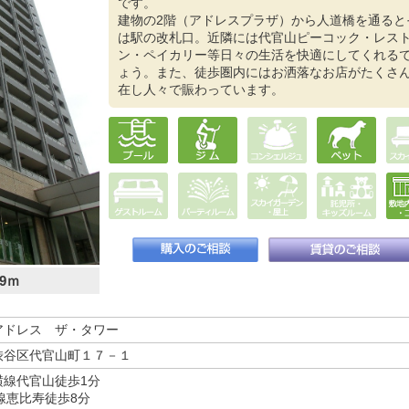
です。
建物の2階（アドレスプラザ）から人道橋を通ると
は駅の改札口。近隣には代官山ピーコック・レス
ン・ペイカリー等日々の生活を快適にしてくれる
ょう。また、徒歩圏内にはお洒落なお店がたくさ
在し人々で賑わっています。
9ｍ
アドレス ザ・タワー
渋谷区代官山町１７－１
横線代官山徒歩1分
線恵比寿徒歩8分