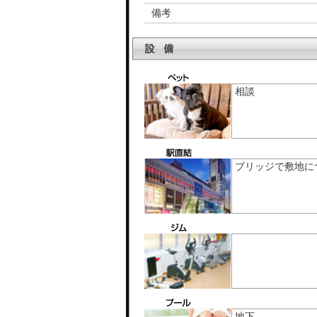
備考
相談
ブリッジで敷地に
地下