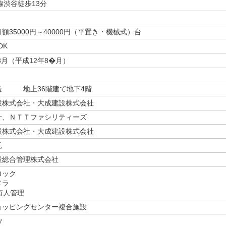
線渋谷徒歩13分
/月額35000円～40000円（平置き・機械式）台
DK
年8月（平成12年8�月）
造 地上36階建て地下4階
設株式会社・大成建設株式会社
計、ＮＴＴファシリティーズ
設株式会社・大成建設株式会社
託
設総合管理株式会社
ロック
メラ
有人管理
ョッピングセンター複合施設
㎡