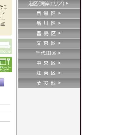
そこ
トラ
でし
ん点