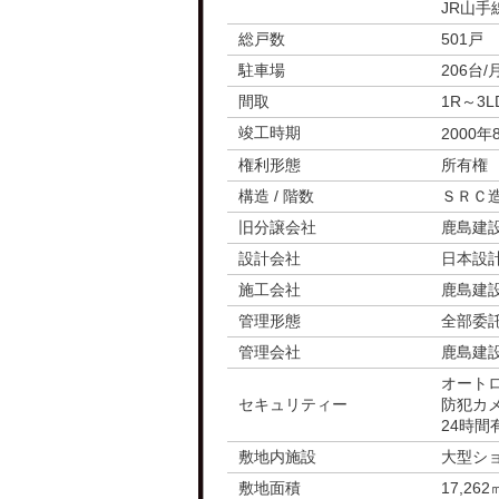
JR山手
総戸数
501戸
駐車場
206台
間取
1R～3L
竣工時期
2000
権利形態
所有権
構造 / 階数
ＳＲＣ
旧分譲会社
鹿島建
設計会社
日本設
施工会社
鹿島建
管理形態
全部委
管理会社
鹿島建
オート
セキュリティー
防犯カ
24時間
敷地内施設
大型シ
敷地面積
17,262