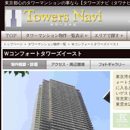
東京都心のタワーマンションの事なら【タワーズナビ（タワナ
トップページ
>
タワーマンション物件一覧
> Ｗコンフォートタワーズイースト
Ｗコンフォートタワーズイースト
東京湾
ォート
に入る
いゲス
等充実
東雲水