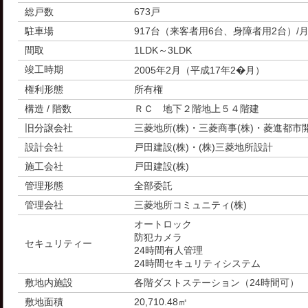
総戸数
673戸
駐車場
917台（来客者用6台、身障者用2台）/月額1
間取
1LDK～3LDK
竣工時期
2005年2月（平成17年2�月）
権利形態
所有権
構造 / 階数
ＲＣ 地下２階地上５４階建
旧分譲会社
三菱地所(株)・三菱商事(株)・菱進都市
設計会社
戸田建設(株)・(株)三菱地所設計
施工会社
戸田建設(株)
管理形態
全部委託
管理会社
三菱地所コミュニティ(株)
オートロック
防犯カメラ
セキュリティー
24時間有人管理
24時間セキュリティシステム
敷地内施設
各階ダストステーション（24時間可）
敷地面積
20,710.48㎡